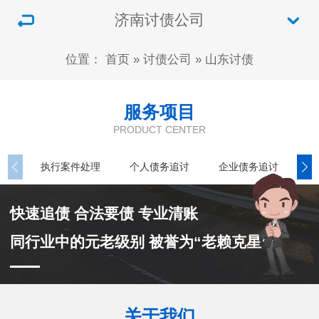
济南讨债公司
位置：
首页
»
讨债公司
»
山东讨债
服务项目
PRODUCT CENTER
执行案件处理
个人债务追讨
企业债务追讨
商
快速追债 合法要债 专业清账
同行业中的元老级别 被誉为“老赖克星”
关于我们