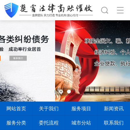
网站首页
关于我们
服务项目
新闻资讯
服务分类
委托流程
城市分站
联系我们