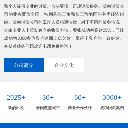
和个人提供专业的讨债、合法要债、正规追债服务。济南讨债公
司的业务覆盖全国，特别是珠三角和长三角地区的各类经济纠
纷。济南讨债公司的工作人员精通法律，对于不同的债务情况，
会由专业人士策划独立的收债方法，要账成功率高达95%，已经
成功为3000多位客户追回上亿欠款，赢得了客户的一致好评。
有疑难债务问题欢迎电话免费咨询！
公司简介
企业文化
+
+
+
+
2025
30
60
3000
新的出发
全国覆盖城市
商业合作伙伴
成功回款案例