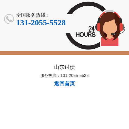
全国服务热线：
131-2055-5528
山东讨债
服务热线：131-2055-5528
返回首页