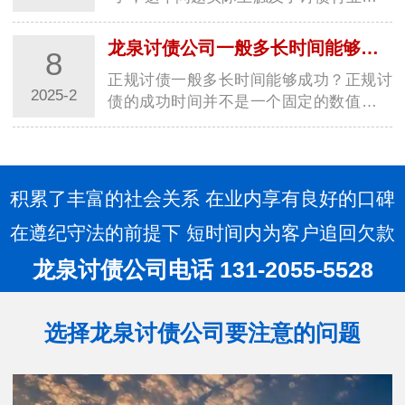
些非公开策略或“灰色地带”的操作方式。
首先，需要明确的是，合法的讨债行为应
龙泉讨债公司一般多长时间能够成功？讨债方法大全！
8
当严格遵循相关法律法规，不得采用违法
正规讨债一般多长时间能够成功？正规讨
手…
2025-2
债的成功时间并不是一个固定的数值，它
受到多种因素的影响，包括债务金额的大
小、债务人的还款意愿和能力、讨债过程
中可能遇到的法律程序等。因此，无法给
出一个…
积累了丰富的社会关系 在业内享有良好的口碑
在遵纪守法的前提下 短时间内为客户追回欠款
龙泉讨债公司电话 131-2055-5528
选择龙泉讨债公司要注意的问题