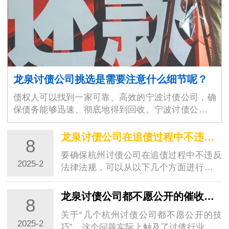
龙泉讨债公司挑选是需要注意什么细节呢？
债权人可以找到一家可靠、高效的宁波讨债公司，确
保债务能够迅速、彻底地得到回收。宁波讨债公司的
选择不仅仅是为了解决眼前的经济问题，更是为了维
护商业环境的稳定与良好运作。随着商业交易的增加
龙泉讨债公司在追债过程中不违反法律法规？
8
和…
要确保杭州讨债公司在追债过程中不违反
2025-2
法律法规，可以从以下几个方面进行考虑
和操作：一、明确杭州讨债公司的合法性
杭州讨债公司如果以信息咨询公司、调查
龙泉讨债公司都不愿公开的催收技巧
8
公司或者其他名义从事催收工作，在遵守
关于“几个杭州讨债公司都不愿公开的技
相关法…
2025-2
巧”，这个问题实际上触及了讨债行业的一