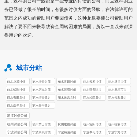
里，这样的公司一般都是一些专业的讨债的公司，而且这样的业
务已经做了很长的时间，有很多讨债方面的经验，在法律许可的
范围之内成功的帮助用户要回债务，这种龙泉要债公司帮助用户
解决了要不回来帐导致资金周转困难的局面，所以一直以来都深
得用户的欢迎。
城市分站
丽水龙泉讨债
丽水缙云讨债
丽水青田讨债
丽水云和讨债
丽水遂昌讨债
公司
公司
公司
公司
公司
丽水松阳讨债
丽水庆元讨债
丽水莲都讨债
丽水莲都区讨
丽水龙泉市讨
公司
公司
公司
债公司
债公司
丽水青田县讨
丽水缙云县讨
丽水遂昌县讨
丽水松阳县讨
丽水云和县讨
债公司
债公司
债公司
债公司
债公司
丽水庆元县讨
丽水景宁县讨
债公司
债公司
浙江讨债公司
杭州讨债公司
杭州萧山讨债
杭州建德讨债
杭州富阳讨债
杭州临安讨债
公司
公司
公司
公司
宁波讨债公司
宁波余姚讨债
宁波慈溪讨债
宁波奉化讨债
宁波宁海讨债