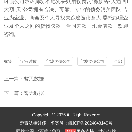
讨债公司承诺廊坊本地先要账后收费,小额债务-天追回!
大额-天!公司拥有合法、可靠、专业的债务清欠团队,专
业为企业、商会及个人寻找失踪逃逸债务人,委托办理企
业及个人之间的货物欠款、合同欠款、现金借款，欢迎
咨询。
宁波讨债
宁波讨债公司
宁波要债公司
全部
标签：
上一篇：暂无数据
下一篇：暂无数据
Copyright © 2026 All Right Reserve
楚霄法律讨债 备案号：
皖ICP备2024043149号
网站地图
（
百度
/
谷歌
）
更多支持：
城市分站
51La